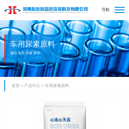
导航
车用尿素原料
诚信 务实 创新 协作
首页
>
产品中心
>
车用尿素原料