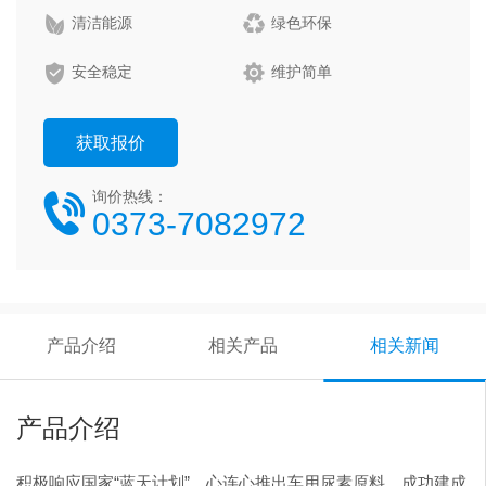
清洁能源
绿色环保
述：适用于国五、国六重型柴油车产品特点：差异化定制产
品，产品符合国家标准，可满足多数客户中高端产品生产需
安全稳定
维护简单
求； 产品说明：50公斤包装产品是心连心车用尿素原料的
常用包装规格产品。产品用途：通用于各类需求的车用尿素
获取报价
溶液客户。产品重量：净重50公斤（20包/吨）。使用说
明：配合上料机使用可提高投料效率。产品特点：色泽透
询价热线：
0373-7082972
明、粒度小、缩二脲含量低，无机械辅助也可操作。
产品介绍
相关产品
相关新闻
产品介绍
积极响应国家“蓝天计划”，心连心推出车用尿素原料，成功建成